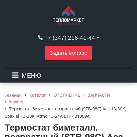
+7 (347) 216-41-44
Задать вопрос
МЕНЮ
Каталог
ОТОПЛЕНИЕ
ЗАПЧАСТИ
Главная
Navien
Термостат биметалл. возвратный (STB-98C) Ace 13-30K,
Coaxial 13-30K, Atmo 13-24A BH1401009A
Термостат биметалл.