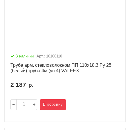
В наличии
Арт.: 10106110
Труба арм. стекловолокном ПП 110х18,3 Ру 25
(белый) труба 4м (уп.4) VALFEX
2 187
р.
В корзину