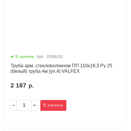
В наличии
Арт.: 10106110
Труба арм. стекловолокном ПП 110х18,3 Ру 25
(белый) труба 4м (уп.4) VALFEX
2 187
р.
В корзину