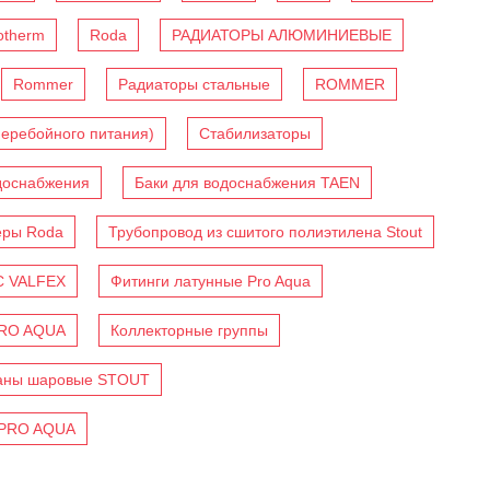
otherm
Roda
РАДИАТОРЫ АЛЮМИНИЕВЫЕ
Rommer
Радиаторы стальные
ROMMER
перебойного питания)
Стабилизаторы
доснабжения
Баки для водоснабжения TAEN
еры Roda
Трубопровод из сшитого полиэтилена Stout
C VALFEX
Фитинги латунные Pro Aqua
PRO AQUA
Коллекторные группы
аны шаровые STOUT
 PRO AQUA