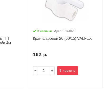
В наличии
Арт.: 10144020
ом ПП
Кран шаровой 20 (60/15) VALFEX
уба 4м
162
р.
В корзину