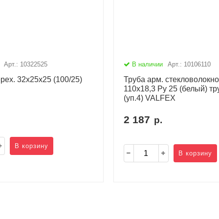
Арт.: 10322525
В наличии
Арт.: 10106110
рех. 32х25х25 (100/25)
Труба арм. стекловолокн
110х18,3 Ру 25 (белый) тр
(уп.4) VALFEX
2 187
р.
В корзину
В корзину